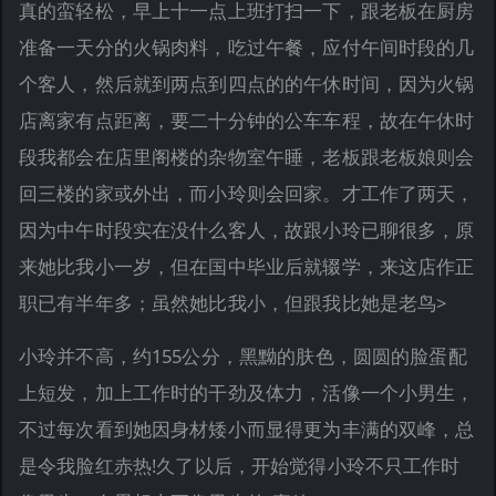
真的蛮轻松，早上十一点上班打扫一下，跟老板在厨房
准备一天分的火锅肉料，吃过午餐，应付午间时段的几
个客人，然后就到两点到四点的的午休时间，因为火锅
店离家有点距离，要二十分钟的公车车程，故在午休时
段我都会在店里阁楼的杂物室午睡，老板跟老板娘则会
回三楼的家或外出，而小玲则会回家。才工作了两天，
因为中午时段实在没什么客人，故跟小玲已聊很多，原
来她比我小一岁，但在国中毕业后就辍学，来这店作正
职已有半年多；虽然她比我小，但跟我比她是老鸟>
小玲并不高，约155公分，黑黝的肤色，圆圆的脸蛋配
上短发，加上工作时的干劲及体力，活像一个小男生，
不过每次看到她因身材矮小而显得更为丰满的双峰，总
是令我脸红赤热!久了以后，开始觉得小玲不只工作时