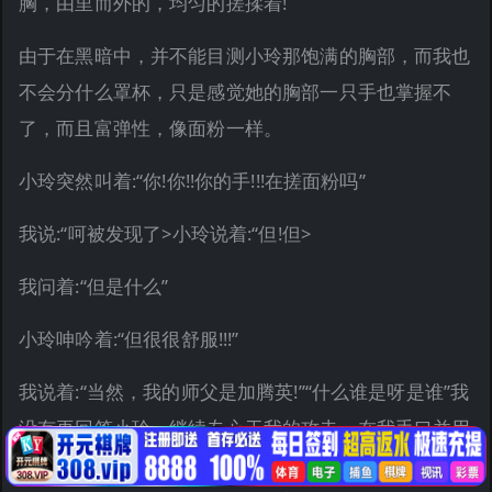
胸，由里而外的，均匀的搓揉着!
由于在黑暗中，并不能目测小玲那饱满的胸部，而我也
不会分什么罩杯，只是感觉她的胸部一只手也掌握不
了，而且富弹性，像面粉一样。
小玲突然叫着:“你!你!!你的手!!!在搓面粉吗”
我说:“呵被发现了>小玲说着:“但!但>
我问着:“但是什么”
小玲呻吟着:“但很很舒服!!!”
我说着:“当然，我的师父是加腾英!”“什么谁是呀是谁”我
没有再回答小玲，继续专心于我的攻击，在我手口并用
的刺激她胸部的时候，我的左手并没有闲着，我漫游于