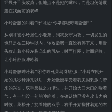
经展开舌头攻势，但地点不是她的嘴巴，而是坦荡荡展
露在我面前的双峰!
小玲舒服的叫着:“呀!可恶~你卑鄙嗯哼嗯舒服!!!”
从刚才被小玲握住小老弟，到我反守为攻，一切发生的
也只是在三秒钟以内，转攻后我一直没有停下来，用舌
头攻击着小玲左胸凸出的乳头，时而打圈，时而轻咬，
让小玲舒服呻吟着!
小玲舒服呻吟着:“呀!你哼死菜鸟呀!舒服!!!”小玲在刚开
始的几秒钟挣扎以后，开始慢慢享受着乳尖因刺激而带
来的兴奋，双手反抗之力渐失，并开始大口大口的喘着
气，有一句没一句的呻吟着，在确认她已没有攻击力的
时候，我松开了捉着她的双手，右手开始搓揉着她的右