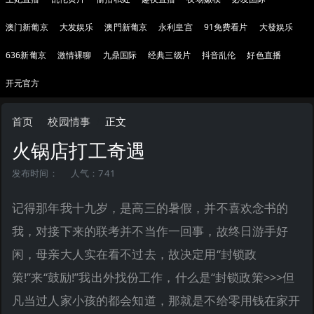
澳门新葡京
大发娱乐
澳門新葡京
永利皇宫
91免费看片
大發娱乐
636新葡京
激情裸聊
九鼎国际
经典三级片
抖音乱伦
好色直播
开元官方
首页
校园情事
正文
火锅店打工奇遇
发布时间：
人气：741
记得那年我十九岁，是高三的暑假，并不喜欢念书的
我，对接下来的联考并不当作一回事，故终日游手好
闲，母亲大人实在看不过去，故决定用“封锁政
策!”来“鼓励!”我出外找份工作，什么是“封锁政策>>>但
凡当过人家小孩的都会知道，那就是不给零用钱在家开