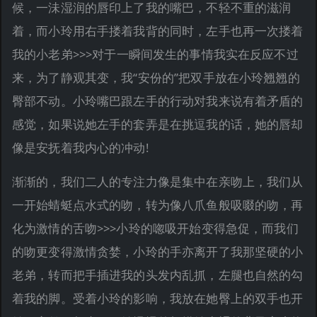
候，一沬湿润的唇印上了我的嘴巴，不轻不重的滋润
着，而小玲用右手搂着我背的同时，左手也再一次搂着
我的小老弟>>>对于一瞬间发生的事情我实在反应不过
来，为了静观其变，我“安份的”把双手放在小玲翘翘的
臀部不动。小玲嘴巴跟左手的行动对我来说有着矛盾的
感觉，如果说她左手的套弄是在挑逗我的话，她的唇却
像是安抚着我内心的冲动!
渐渐的，我们二人的专注力像是集中在亲吻上，我们从
一开始蜻蜓点水式的吻，转为像八爪鱼般吸啜的吻，再
化为激情的舌吻>>>小玲的唿吸开始变得急促，而我们
的吻更变得激情贪婪，小玲的手亦离开了我那坚硬的小
老弟，转而把手插进我的头发内乱抓，左腿也自然的勾
着我的脚。受着小玲的影响，我放在她臀上的双手也开