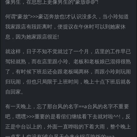
像男生，在思想上更像男生的“豪放@@”!
何谓“豪放”>>>豪迈奔放也!才认识没多久，当小玲知道
我家跟店有段距离时，便提议在午休时可以到她家休
息，因为她家跟店很近!
就这样，日子不知不觉就过了一个月，店里的工作早已
驾轻就熟，而在店里跟小玲、老板和老板娘已混得很熟
了，有时候下班后还会跟老板喝两杯，而跟小玲则玩闹
归玩闹，但也只局限于上班时间，晚上十点下班后就各
自回家。
有一天晚上，忘了那台风的名字==a台风的名字不重要
吧，嘿嘿>>>重要的是看倌们继续看下去就对啦^^!，反
正是中台以上的，外面一直哗啦的下着大雨，整个晚上
一桌客人也没有!谁台风天会来火锅店吃饭的==a