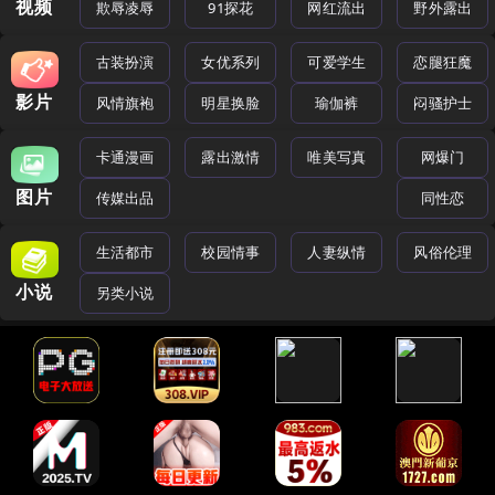
视频
欺辱凌辱
91探花
网红流出
野外露出
古装扮演
女优系列
可爱学生
恋腿狂魔
影片
风情旗袍
明星换脸
瑜伽裤
闷骚护士
卡通漫画
露出激情
唯美写真
网爆门
图片
传媒出品
同性恋
生活都市
校园情事
人妻纵情
风俗伦理
小说
另类小说