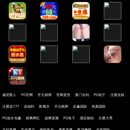
威尼斯人
PG官网
开元棋牌
官网直营
澳门永利
PG电子
注册送钱
注册送777
送福利
新葡京
开元棋牌
必赢国际
凤凰国际
PG放水包赢
操爽网红
超爽直播
PG电子
酒店偷拍
主播大秀
王妃直播
乱伦黄片
偷拍私处
趣夜直播
夜场嫩模
必发国际