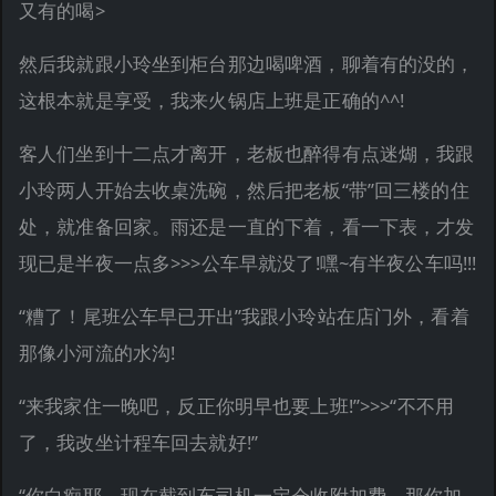
又有的喝>
然后我就跟小玲坐到柜台那边喝啤酒，聊着有的没的，
这根本就是享受，我来火锅店上班是正确的^^!
客人们坐到十二点才离开，老板也醉得有点迷煳，我跟
小玲两人开始去收桌洗碗，然后把老板“带”回三楼的住
处，就准备回家。雨还是一直的下着，看一下表，才发
现已是半夜一点多>>>公车早就没了!嘿~有半夜公车吗!!!
“糟了！尾班公车早已开出”我跟小玲站在店门外，看着
那像小河流的水沟!
“来我家住一晚吧，反正你明早也要上班!”>>>“不不用
了，我改坐计程车回去就好!”
“你白痴耶，现在截到车司机一定会收附加费，那你加