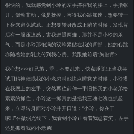
很快的，我就感觉到小玲的左手搭在我的腰上，手指张
开，似动非动，像是抚摸，害得我心跳加速，想要转一
下身来避免尴尬。正想要转身改成正躺的时候，发现背
后有一股压迫感，害我进退两难，那并不是小玲的杀
气，而是小玲那饱满的双峰紧贴在我的背部，她的心跳
亦随着她的乳尖传到我心房。我跟她前后“胸贴背>
我心想>>>好兄弟，乖，不要乱来，快点睡觉!正当我尝
试用精神催眠我的小老弟叫他快点睡觉的时候，小玲搭
在我腰上的左手，突然再往前伸一手旧把我的小老弟给
紧紧的抓住，小玲这一抓真的是把我三魂七魄也抓起
来，立即转身面对小玲并开口道：“小玲，你在干
嘛!!!”在微弱光线下，我看到小玲正看着我忍着笑，左手
还是抓着我的小老弟!