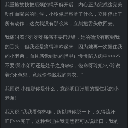
我重施故技把后颈的绳子解开后，内心正为完成这完美
动作而喝采的时候，小玲像是察觉了什么，立即停止了
所有动作，这次我没有那么笨，立刻把舌头收回去。
我痛叫着:“呀!呀呀痛痛不要!”没错，她的确没有咬到我
的舌头，但我还是痛得呻吟起来，因为她再一次握住我
的小老弟，而且感觉到她的指甲正慢慢陷入肉中>>>不
不要!我小弟可还是处子之身@@，饶命呀玲姐>小玲说
着:“死色鬼，竟敢偷偷脱我的内衣。”
我回说:小姐那你是什么，竟然明目张胆的握住我的小
老弟!
我又说:“我我看你热嘛，所以帮你脱一下，免得流汗
咩!”>>>完了，这种烂理由我竟然都可以说出口，我的