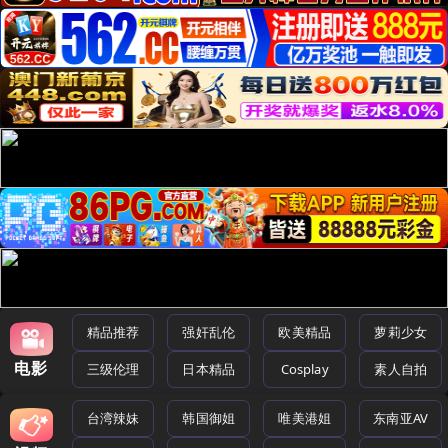
精品推荐
强奸乱伦
欧美精品
萝莉少女
电影
三级伦理
日本精品
Cosplay
素人自拍
台湾辣妹
韩国御姐
唯美港姐
东南亚AV