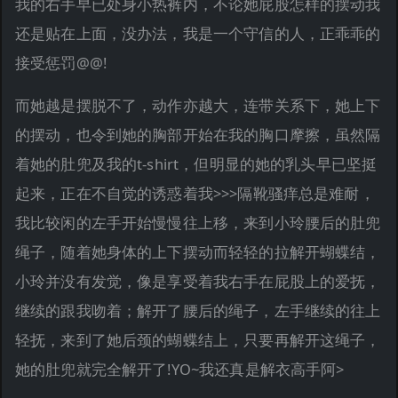
我的右手早已处身小热裤内，不论她屁股怎样的摆动我
还是贴在上面，没办法，我是一个守信的人，正乖乖的
接受惩罚@@!
而她越是摆脱不了，动作亦越大，连带关系下，她上下
的摆动，也令到她的胸部开始在我的胸口摩擦，虽然隔
着她的肚兜及我的t-shirt，但明显的她的乳头早已坚挺
起来，正在不自觉的诱惑着我>>>隔靴骚痒总是难耐，
我比较闲的左手开始慢慢往上移，来到小玲腰后的肚兜
绳子，随着她身体的上下摆动而轻轻的拉解开蝴蝶结，
小玲并没有发觉，像是享受着我右手在屁股上的爱抚，
继续的跟我吻着；解开了腰后的绳子，左手继续的往上
轻抚，来到了她后颈的蝴蝶结上，只要再解开这绳子，
她的肚兜就完全解开了!YO~我还真是解衣高手阿>