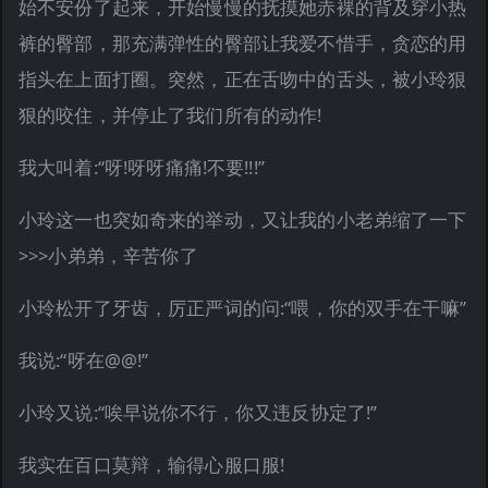
始不安份了起来，开始慢慢的抚摸她赤裸的背及穿小热
裤的臀部，那充满弹性的臀部让我爱不惜手，贪恋的用
指头在上面打圈。突然，正在舌吻中的舌头，被小玲狠
狠的咬住，并停止了我们所有的动作!
我大叫着:“呀!呀呀痛痛!不要!!!”
小玲这一也突如奇来的举动，又让我的小老弟缩了一下
>>>小弟弟，辛苦你了
小玲松开了牙齿，厉正严词的问:“喂，你的双手在干嘛”
我说:“呀在@@!”
小玲又说:“唉早说你不行，你又违反协定了!”
我实在百口莫辩，输得心服口服!