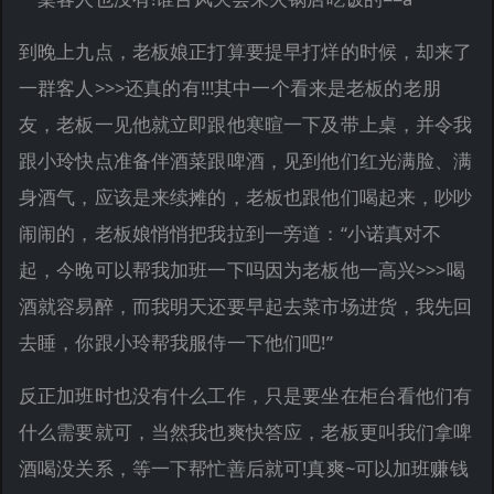
到晚上九点，老板娘正打算要提早打烊的时候，却来了
一群客人>>>还真的有!!!其中一个看来是老板的老朋
友，老板一见他就立即跟他寒暄一下及带上桌，并令我
跟小玲快点准备伴酒菜跟啤酒，见到他们红光满脸、满
身酒气，应该是来续摊的，老板也跟他们喝起来，吵吵
闹闹的，老板娘悄悄把我拉到一旁道：“小诺真对不
起，今晚可以帮我加班一下吗因为老板他一高兴>>>喝
酒就容易醉，而我明天还要早起去菜市场进货，我先回
去睡，你跟小玲帮我服侍一下他们吧!”
反正加班时也没有什么工作，只是要坐在柜台看他们有
什么需要就可，当然我也爽快答应，老板更叫我们拿啤
酒喝没关系，等一下帮忙善后就可!真爽~可以加班赚钱