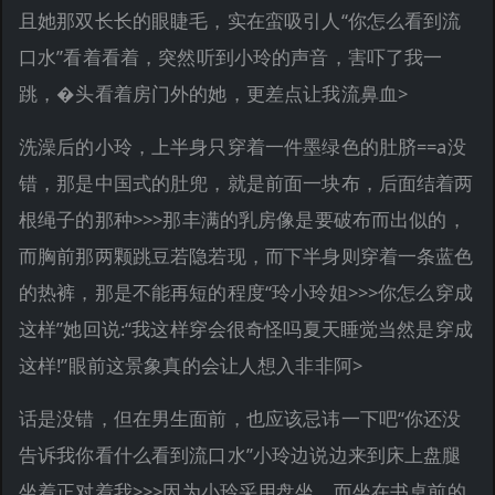
且她那双长长的眼睫毛，实在蛮吸引人“你怎么看到流
口水”看着看着，突然听到小玲的声音，害吓了我一
跳，�头看着房门外的她，更差点让我流鼻血>
洗澡后的小玲，上半身只穿着一件墨绿色的肚脐==a没
错，那是中国式的肚兜，就是前面一块布，后面结着两
根绳子的那种>>>那丰满的乳房像是要破布而出似的，
而胸前那两颗跳豆若隐若现，而下半身则穿着一条蓝色
的热裤，那是不能再短的程度“玲小玲姐>>>你怎么穿成
这样”她回说:“我这样穿会很奇怪吗夏天睡觉当然是穿成
这样!”眼前这景象真的会让人想入非非阿>
话是没错，但在男生面前，也应该忌讳一下吧“你还没
告诉我你看什么看到流口水”小玲边说边来到床上盘腿
坐着正对着我>>>因为小玲采用盘坐，而坐在书桌前的