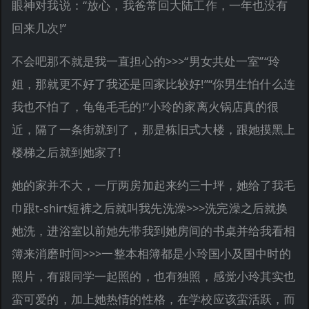
眼神对我说：“放心，我爸常回大陆工作，一年也没有
回来几次!”
不会吧那不就是我一直担心的>>>“男女共处一室”“玲
姐，那就更不好了我还是回家比较好!”“你男生怕什么连
我也不怕了，龟龟毛毛的!”小玲的家离火锅店真的很
近，隔了一条街就到了，那是栋旧式大楼，跟她摸黑上
楼梯之后就到她家了!
她的家并不大，一厅两房加起来约三十坪，她给了我毛
巾跟t-shirt短裤之后就叫我先洗澡>>>洗完澡之后就换
她洗，进浴室以前她先带我到她房间的书桌并给我看相
簿来消磨时间>>>一整本相簿都是小玲国小及国中时的
照片，有跟同学一起照的，也有独照，感觉小玲其实也
蛮可爱的，加上她热情的性格，在学校应该蛮活跃，而